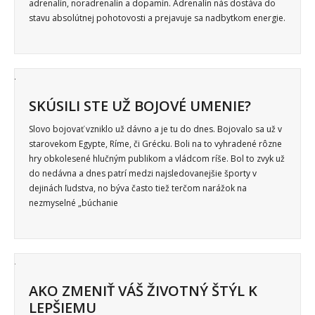
adrenalín, noradrenalín a dopamín. Adrenalín nás dostáva do
Služby
stavu absolútnej pohotovosti a prejavuje sa nadbytkom energie.
Vzdelanie
Vzťahy
Web
SKÚSILI STE UŽ BOJOVÉ UMENIE?
Slovo bojovať vzniklo už dávno a je tu do dnes. Bojovalo sa už v
Zábava
starovekom Egypte, Ríme, či Grécku. Boli na to vyhradené rôzne
hry obkolesené hlučným publikom a vládcom ríše. Bol to zvyk už
Životný štýl
do nedávna a dnes patrí medzi najsledovanejšie športy v
dejinách ľudstva, no býva často tiež terčom narážok na
nezmyselné „búchanie
AKO ZMENIŤ VÁŠ ŽIVOTNÝ ŠTÝL K
LEPŠIEMU