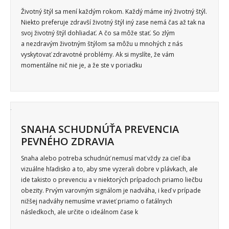
Životný štýl sa mení každým rokom. Každý máme iný životný štýl.
Niekto preferuje zdravší životný štýl iný zase nemá čas až tak na
svoj životný štýl dohliadať. A čo sa môže stať. So zlým
a nezdravým životným štýlom sa môžu u mnohých z nás
vyskytovať zdravotné problémy. Ak si myslíte, že vám
momentálne nič nie je, a že ste v poriadku
SNAHA SCHUDNÚŤA PREVENCIA
PEVNÉHO ZDRAVIA
Snaha alebo potreba schudnúť nemusí mať vždy za cieľ iba
vizuálne hľadisko a to, aby sme vyzerali dobre v plávkach, ale
ide takisto o prevenciu a v niektorých prípadoch priamo liečbu
obezity. Prvým varovným signálom je nadváha, i keď v prípade
nižšej nadváhy nemusíme vravieť priamo o fatálnych
následkoch, ale určite o ideálnom čase k