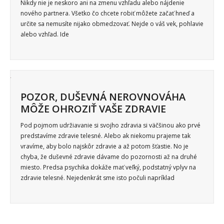
Nikdy nie je neskoro ani na zmenu vzhľadu alebo nájdenie
nového partnera. Všetko čo chcete robiť môžete začať hneď a
určite sa nemusíte nijako obmedzovať. Nejde o váš vek, pohlavie
alebo vzhľad. Ide
POZOR, DUŠEVNÁ NEROVNOVÁHA
MÔŽE OHROZIŤ VAŠE ZDRAVIE
Pod pojmom udržiavanie si svojho zdravia si väčšinou ako prvé
predstavíme zdravie telesné. Alebo ak niekomu prajeme tak
vravíme, aby bolo najskôr zdravie a až potom šťastie. No je
chyba, že duševné zdravie dávame do pozornosti až na druhé
miesto. Predsa psychika dokáže mať veľký, podstatný vplyv na
zdravie telesné. Nejedenkrát sme isto počuli napríklad