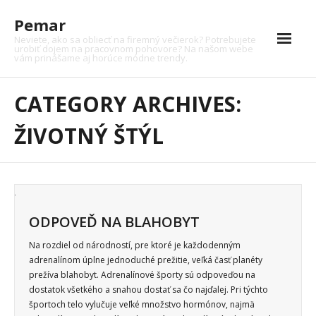
Skip
Pemar
to
content
Neviete, ako sa obliecť na firemný večierok? Potrebujete
urobiť dojem na pracovnom pohovore? Na našom webe
vám prinášame aj horúce módne trendy.
Auto
CATEGORY ARCHIVES:
Auto moto
ŽIVOTNÝ ŠTÝL
Dom
Financie
Krása
ODPOVEĎ NA BLAHOBYT
Kultúra
Na rozdiel od národností, pre ktoré je každodenným
adrenalínom úplne jednoduché prežitie, veľká časť planéty
Moto
prežíva blahobyt. Adrenalínové športy sú odpoveďou na
dostatok všetkého a snahou dostať sa čo najďalej. Pri týchto
Nákupy
športoch telo vylučuje veľké množstvo hormónov, najmä