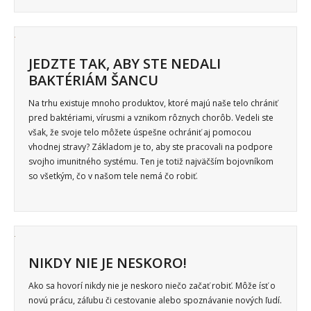
JEDZTE TAK, ABY STE NEDALI
BAKTÉRIÁM ŠANCU
Na trhu existuje mnoho produktov, ktoré majú naše telo chrániť
pred baktériami, vírusmi a vznikom rôznych chorôb. Vedeli ste
však, že svoje telo môžete úspešne ochrániť aj pomocou
vhodnej stravy? Základom je to, aby ste pracovali na podpore
svojho imunitného systému. Ten je totiž najväčším bojovníkom
so všetkým, čo v našom tele nemá čo robiť.
NIKDY NIE JE NESKORO!
Ako sa hovorí nikdy nie je neskoro niečo začať robiť. Môže ísť o
novú prácu, záľubu či cestovanie alebo spoznávanie nových ľudí.