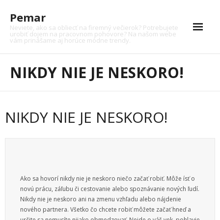
Skip
Pemar
to
content
Neviete, ako sa obliecť na firemný večierok? Potrebujete
urobiť dojem na pracovnom pohovore? Na našom webe
vám prinášame aj horúce módne trendy.
Auto
NIKDY NIE JE NESKORO!
Auto moto
Dom
NIKDY NIE JE NESKORO!
Financie
Krása
Kultúra
Ako sa hovorí nikdy nie je neskoro niečo začať robiť. Môže ísť o
Moto
novú prácu, záľubu či cestovanie alebo spoznávanie nových ľudí.
Nikdy nie je neskoro ani na zmenu vzhľadu alebo nájdenie
Nákupy
nového partnera. Všetko čo chcete robiť môžete začať hneď a
určite sa nemusíte nijako obmedzovať. Nejde o váš vek, pohlavie