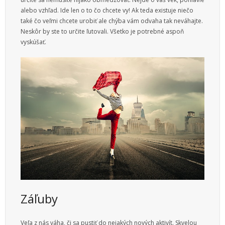
Služby
alebo vzhľad. Ide len o to čo chcete vy! Ak teda existuje niečo
také čo veľmi chcete urobiť ale chýba vám odvaha tak neváhajte.
Vzdelanie
Neskôr by ste to určite ľutovali. Všetko je potrebné aspoň
vyskúšať.
Vzťahy
Web
Zábava
Životný štýl
Záľuby
Veľa z nás váha, či sa pustiť do nejakých nových aktivít. Skvelou