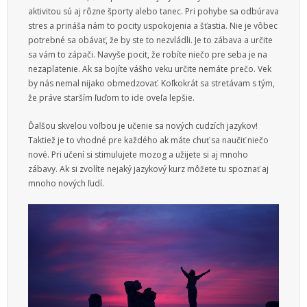
aktivitou sú aj rôzne športy alebo tanec. Pri pohybe sa odbúrava
stres a prináša nám to pocity uspokojenia a šťastia. Nie je vôbec
potrebné sa obávať, že by ste to nezvládli. Je to zábava a určite
sa vám to zápači. Navyše pocit, že robíte niečo pre seba je na
nezaplatenie. Ak sa bojíte vášho veku určite nemáte prečo. Vek
by nás nemal nijako obmedzovať. Koľkokrát sa stretávam s tým,
že práve starším ľuďom to ide oveľa lepšie.
Ďalšou skvelou voľbou je učenie sa nových cudzích jazykov!
Taktiež je to vhodné pre každého ak máte chuť sa naučiť niečo
nové. Pri učení si stimulujete mozog a užijete si aj mnoho
zábavy. Ak si zvolíte nejaký jazykový kurz môžete tu spoznať aj
mnoho nových ľudí.