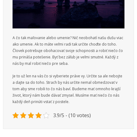
A čo tak maľovanie alebo umenie? Nič neobohatí našu dušu viac
ako umenie. Ak to máte veľmi radi tak určite choďte do toho.
Človek potrebuje obohacovať svoje schopnosti a robiť niečo čo
mu prináša potešenie. Byť bez záľub je veľmi smutné. Každý z
nás by mal robiť niečo pre seba.
Je to už len na vás čo si vyberiete práve vy. Určite sa ale nebojte
a dajte sa do toho. Strach by nás určite nemal obmedzovať v
tom aby sme robili to čo nás baví. Budeme mať omnoho krajší
život, ktorý nám bude dávať zmysel. Musíme mať niečo čo nás
každý deň prinúti vstať z postele.
3.9/5 - (10 votes)