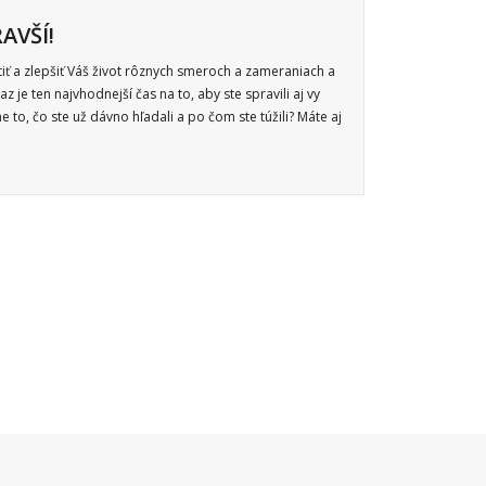
AVŠÍ!
ť a zlepšiť Váš život rôznych smeroch a zameraniach a
az je ten najvhodnejší čas na to, aby ste spravili aj vy
 to, čo ste už dávno hľadali a po čom ste túžili? Máte aj