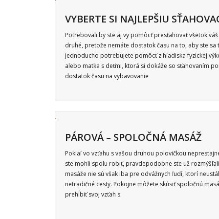
VYBERTE SI NAJLEPŠIU SŤAHOV
Potrebovali by ste aj vy pomôcť presťahovať všetok vá
druhé, pretože nemáte dostatok času na to, aby ste sa
jednoducho potrebujete pomôcť z hľadiska fyzickej výk
alebo matka s deťmi, ktorá si dokáže so sťahovaním po
dostatok času na vybavovanie
PÁROVÁ – SPOLOČNÁ MASÁŽ
Pokiaľ vo vzťahu s vašou druhou polovičkou neprestajne
ste mohli spolu robiť, pravdepodobne ste už rozmýšľal
masáže nie sú však iba pre odvážnych ľudí, ktorí neustá
netradičné cesty. Pokojne môžete skúsiť spoločnú masá
prehĺbiť svoj vzťah s