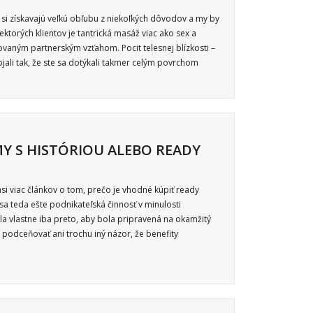
 si získavajú veľkú obľubu z niekoľkých dôvodov a my by
iektorých klientov je tantrická masáž viac ako sex a
vaným partnerským vzťahom. Pocit telesnej blízkosti –
jali tak, že ste sa dotýkali takmer celým povrchom
RMY S HISTÓRIOU ALEBO READY
asi viac článkov o tom, prečo je vhodné kúpiť ready
sa teda ešte podnikateľská činnosť v minulosti
la vlastne iba preto, aby bola pripravená na okamžitý
podceňovať ani trochu iný názor, že benefity