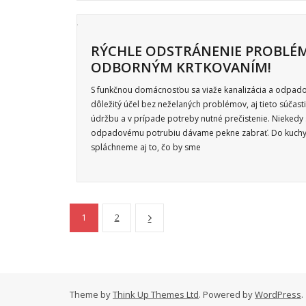
RÝCHLE ODSTRÁNENIE PROBLÉM
ODBORNÝM KRTKOVANÍM!
S funkčnou domácnosťou sa viaže kanalizácia a odpadové
dôležitý účel bez neželaných problémov, aj tieto súčast
údržbu a v prípade potreby nutné prečistenie. Niekedy
odpadovému potrubiu dávame pekne zabrať. Do kuchyn
spláchneme aj to, čo by sme
1
2
Theme by
Think Up Themes Ltd
. Powered by
WordPress
.