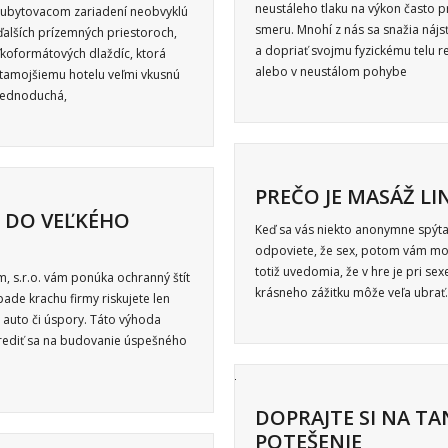
neustáleho tlaku na výkon často 
om ubytovacom zariadení neobvyklú
smeru. Mnohí z nás sa snažia nájs
ďalších prízemných priestoroch,
a dopriať svojmu fyzickému telu r
koformátových dlaždíc, ktorá
alebo v neustálom pohybe
tamojšiemu hotelu veľmi vkusnú
 jednoduchá,
PREČO JE MASÁŽ LI
Ť DO VEĽKÉHO
Keď sa vás niekto anonymne spýta, 
odpoviete, že sex, potom vám možn
totiž uvedomia, že v hre je pri se
m, s.r.o. vám ponúka ochranný štít
krásneho zážitku môže veľa ubrať.
de krachu firmy riskujete len
 auto či úspory. Táto výhoda
trediť sa na budovanie úspešného
DOPRAJTE SI NA T
POTEŠENIE