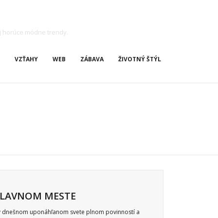
j horúce módne trendy.
VZŤAHY
WEB
ZÁBAVA
ŽIVOTNÝ ŠTÝL
HLAVNOM MESTE
 v dnešnom uponáhľanom svete plnom povinností a