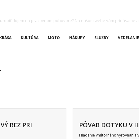
ete urobiť dojem na pracovnom pohovore? Na našom webe vám prinášame a
KRÁSA
KULTÚRA
MOTO
NÁKUPY
SLUŽBY
VZDELANIE
Y
Ý REZ PRI
PÔVAB DOTYKU V 
Hľadanie vnútorného vyrovnania