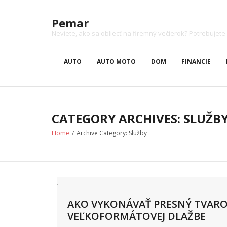
Skip
to
Pemar
content
Neviete, ako sa obliecť na firemný večierok? Potrebuj
AUTO
AUTO MOTO
DOM
FINANCIE
CATEGORY ARCHIVES: SLUŽB
Home
/
Archive Category:
Služby
AKO VYKONÁVAŤ PRESNÝ TVAROV
VEĽKOFORMÁTOVEJ DLAŽBE