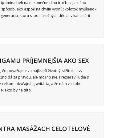
pripomína beh na nekonečne dlhú trať bez jasného
ť spôsob, ako aspoň na chvíľu vypnúť kolotoč myšlienok
egeneráciu, ktorú si po náročných dňoch v kancelárii
NGAMU PRÍJEMNEJŠIA AKO SEX
čo považujete za najkrajší životný zážitok, a vy
o dá za pravdu, ale možno nie. Prezieraví ľudia si
xe celkom obyčajná gravitácia, a že nám v z toho
 Niekto by na túto
ANTRA MASÁŽACH CELOTELOVÉ