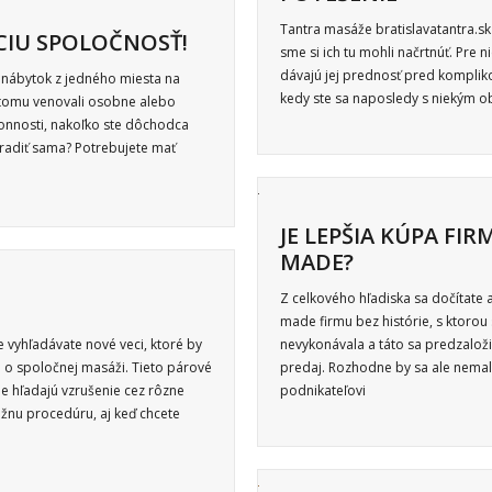
Tantra masáže bratislavatantra.sk
ACIU SPOLOČNOSŤ!
sme si ich tu mohli načrtnúť. Pre n
dávajú jej prednosť pred kompliko
š nábytok z jedného miesta na
kedy ste sa naposledy s niekým ob
 tomu venovali osobne alebo
onnosti, nakoľko ste dôchodca
radiť sama? Potrebujete mať
JE LEPŠIA KÚPA FI
MADE?
Z celkového hľadiska sa dočítate 
made firmu bez histórie, s ktorou 
 vyhľadávate nové veci, ktoré by
nevykonávala a táto sa predzaloži
i o spoločnej masáži. Tieto párové
predaj. Rozhodne by sa ale nemal 
le hľadajú vzrušenie cez rôzne
podnikateľovi
žnu procedúru, aj keď chcete