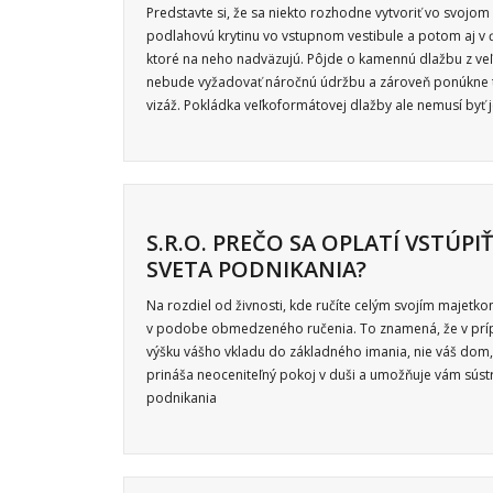
Predstavte si, že sa niekto rozhodne vytvoriť vo svoj
podlahovú krytinu vo vstupnom vestibule a potom aj v 
ktoré na neho nadväzujú. Pôjde o kamennú dlažbu z veľ
nebude vyžadovať náročnú údržbu a zároveň ponúkne 
vizáž. Pokládka veľkoformátovej dlažby ale nemusí byť
S.R.O. PREČO SA OPLATÍ VSTÚPI
SVETA PODNIKANIA?
Na rozdiel od živnosti, kde ručíte celým svojím majetko
v podobe obmedzeného ručenia. To znamená, že v prípa
výšku vášho vkladu do základného imania, nie váš dom,
prináša neoceniteľný pokoj v duši a umožňuje vám sús
podnikania