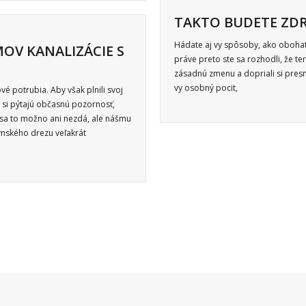
TAKTO BUDETE ZDR
Hádate aj vy spôsoby, ako obohati
OV KANALIZÁCIE S
práve preto ste sa rozhodli, že ter
zásadnú zmenu a dopriali si presne
vy osobný pocit,
 potrubia. Aby však plnili svoj
i si pýtajú občasnú pozornosť,
 sa to možno ani nezdá, ale nášmu
ského drezu veľakrát