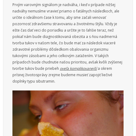
Prvým varovným signálom je nadváha, i keď v prípade nižšej
nadváhy nemusíme vravieť priamo o fatálnych následkoch, ale
určite o ideálnom čase k tomu, aby sme začali venovať
pozornosť zdravšiemu stravovaniu a životnému štýlu. Vždy je
ešte čas dať veci do poriadku a určite je to ľahšie teraz, než
pokiaľ nám bude diagnostikovaná obezita a s ňou nadmerná
tvorba tukov v našom tele, čo bude mať za následok viaceré
zdravotné problémy dôsledkom obalovania organizmu
tukovými zásobami a jeho celkovým zaťažením. V takých
prípadoch bude chudnutie našou prioritou, avšak kvôli zvýšenej
tvorbe tukov bude priebeh
oveľa komplikovanejší
a okrem
prísnej životosprávy zrejme budeme musieť zapojiť liečivé
doplnky typu
sibutramin
.