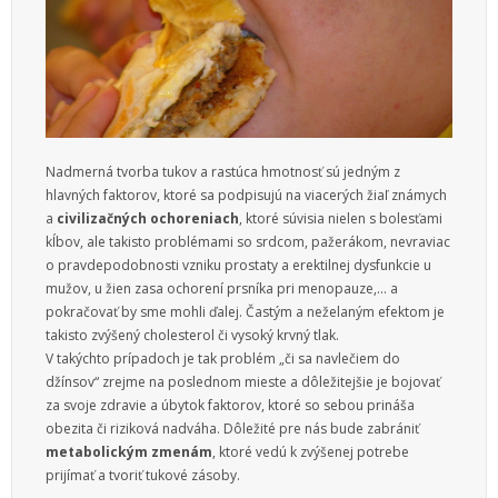
Nadmerná tvorba tukov a rastúca hmotnosť sú jedným z
hlavných faktorov, ktoré sa podpisujú na viacerých žiaľ známych
a
civilizačných ochoreniach
, ktoré súvisia nielen s bolesťami
kĺbov, ale takisto problémami so srdcom, pažerákom, nevraviac
o pravdepodobnosti vzniku prostaty a erektilnej dysfunkcie u
mužov, u žien zasa ochorení prsníka pri menopauze,… a
pokračovať by sme mohli ďalej. Častým a neželaným efektom je
takisto zvýšený cholesterol či vysoký krvný tlak.
V takýchto prípadoch je tak problém „či sa navlečiem do
džínsov“ zrejme na poslednom mieste a dôležitejšie je bojovať
za svoje zdravie a úbytok faktorov, ktoré so sebou prináša
obezita či riziková nadváha. Dôležité pre nás bude zabrániť
metabolickým zmenám
, ktoré vedú k zvýšenej potrebe
prijímať a tvoriť tukové zásoby.