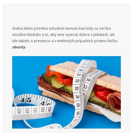
Služby
Vzdelanie
Snaha alebo potreba schudnúť nemusí mať vždy za cieľ iba
Vzťahy
vizuálne hľadisko a to, aby sme vyzerali dobre v plávkach, ale
ide takisto o prevenciu a v niektorých prípadoch priamo liečbu
Web
obezity
.
Zábava
Životný štýl