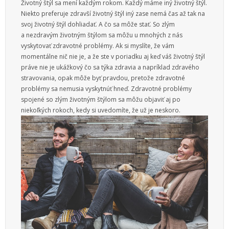
Životný štýl sa mení každým rokom. Každý máme iný životný štýl.
Služby
Niekto preferuje zdravší životný štýl iný zase nemá čas až tak na
svoj životný štýl dohliadať. A čo sa môže stať. So zlým
Vzdelanie
a nezdravým životným štýlom sa môžu u mnohých z nás
vyskytovať zdravotné problémy. Ak si myslíte, že vám
Vzťahy
momentálne nič nie je, a že ste v poriadku aj keď váš životný štýl
práve nie je ukážkový čo sa týka zdravia a napríklad zdravého
Web
stravovania, opak môže byť pravdou, pretože zdravotné
problémy sa nemusia vyskytnúť hneď. Zdravotné problémy
Zábava
spojené so zlým životným štýlom sa môžu objaviť aj po
niekoľkých rokoch, kedy si uvedomíte, že už je neskoro.
Životný štýl