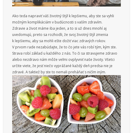
Ako teda napraviť váš životný štýl k lepšiemu, aby ste sa vyhli
možným komplikáciám v budúcnosti s vaším zdravím.
Zdravie a život máme iba jeden, a to si už dnes mnohí aj
uvedomujú, preto sa rozhodli, že svoj životný štýl zmenia
k lepšiemu, aby sa mohli ešte dožiť viac zdravých rokov.
V prvom rade nezabúdajte, že to čo jete vás robí tým, kým ste.
Strava robí základ u každého z nás. To či sa stravujeme zdravo
alebo nezdravo nám môže veľmi ovplyvniť naše životy. Všetci
určite viete, že jesť niečo vyprážané každý deň predsa nie je
zdravé. A taktiež by ste to nemali preháňať s ničím iným.