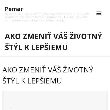
Skip
Pemar
to
content
Neviete, ako sa obliecť na firemný večierok? Potrebujete
urobiť dojem na pracovnom pohovore? Na našom webe
vám prinášame aj horúce módne trendy.
Auto
AKO ZMENIŤ VÁŠ ŽIVOTNÝ
Auto moto
ŠTÝL K LEPŠIEMU
Dom
Financie
AKO ZMENIŤ VÁŠ ŽIVOTNÝ
Krása
ŠTÝL K LEPŠIEMU
Kultúra
Moto
Nákupy