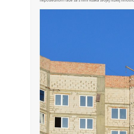
neposlednom rade sa s nimi vďaka svojej nízkej hmotnos