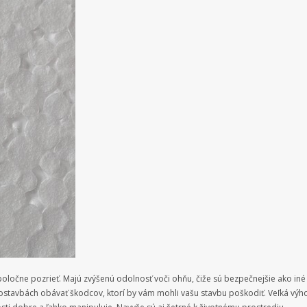
spoločne pozrieť. Majú zvýšenú odolnosť voči ohňu, čiže sú bezpečnejšie ako iné
stavbách obávať škodcov, ktorí by vám mohli vašu stavbu poškodiť. Veľká výhoda 