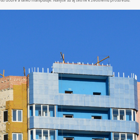
ti dobre a ľahko manipuluje. Navyše sú aj šetrné k životnému prostrediu.