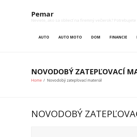
Skip
to
Pemar
content
Neviete, ako sa obliecť na firemný večierok? Potrebuj
AUTO
AUTO MOTO
DOM
FINANCIE
NOVODOBÝ ZATEPĽOVACÍ MA
Home
/
Novodobý zatepľovací materiál
NOVODOBÝ ZATEPĽOVAC