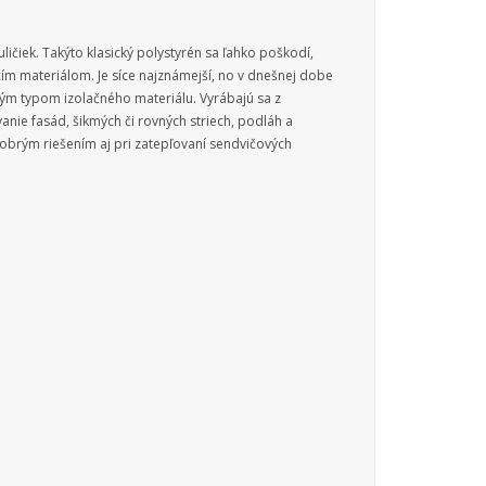
ičiek. Takýto klasický polystyrén sa ľahko poškodí,
acím materiálom. Je síce najznámejší, no v dnešnej dobe
ým typom izolačného materiálu. Vyrábajú sa z
nie fasád, šikmých či rovných striech, podláh a
dobrým riešením aj pri zatepľovaní sendvičových