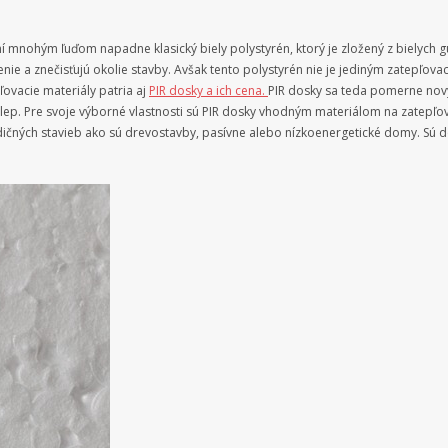
mnohým ľuďom napadne klasický biely polystyrén, ktorý je zložený z bielych gul
čenie a znečisťujú okolie stavby. Avšak tento polystyrén nie je jediným zatepľov
ovacie materiály patria aj
PIR dosky a ich cena.
PIR dosky sa teda pomerne nov
ep. Pre svoje výborné vlastnosti sú PIR dosky vhodným materiálom na zatepľova
adičných stavieb ako sú drevostavby, pasívne alebo nízkoenergetické domy. Sú 