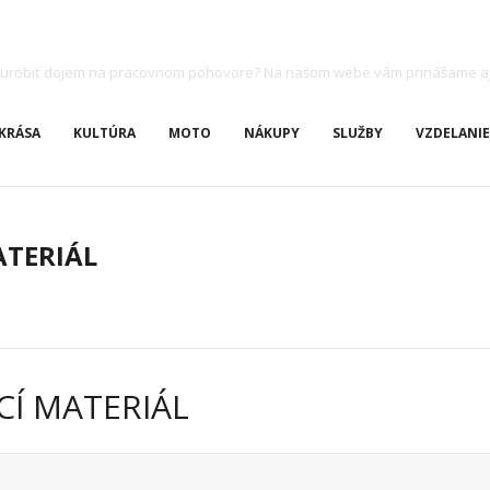
ete urobiť dojem na pracovnom pohovore? Na našom webe vám prinášame a
KRÁSA
KULTÚRA
MOTO
NÁKUPY
SLUŽBY
VZDELANIE
TERIÁL
Í MATERIÁL