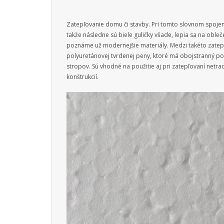
Zatepľovanie domu či stavby. Pri tomto slovnom spojení 
takže následne sú biele guličky všade, lepia sa na oble
poznáme už modernejšie materiály. Medzi takéto zatepľ
polyuretánovej tvrdenej peny, ktoré má obojstranný pol
stropov. Sú vhodné na použitie aj pri zatepľovaní netr
konštrukcií.