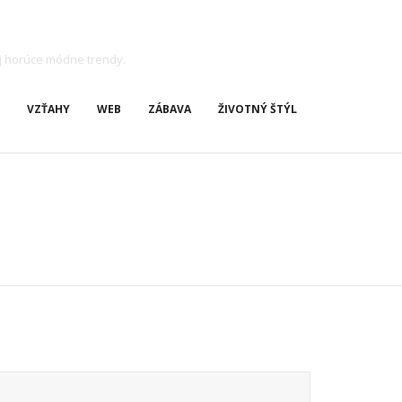
j horúce módne trendy.
VZŤAHY
WEB
ZÁBAVA
ŽIVOTNÝ ŠTÝL