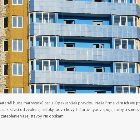
eriál bude mať vysokú cenu. Opak je však pravdou. Naša firma vám ich vie pr
siek závisí od zvolenej hrúbky, povrchových úprav, typov spoja, farby a sam
ateplenie vašej stavby PIR doskami.