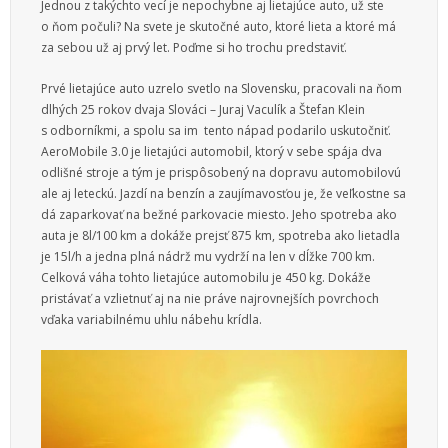
Jednou z takýchto vecí je nepochybne aj lietajúce auto, už ste
Služby
o ňom počuli? Na svete je skutočné auto, ktoré lieta a ktoré má
za sebou už aj prvý let. Poďme si ho trochu predstaviť.
Vzdelanie
Prvé lietajúce auto uzrelo svetlo na Slovensku, pracovali na ňom
Vzťahy
dlhých 25 rokov dvaja Slováci – Juraj Vaculík a Štefan Klein
s odborníkmi, a spolu sa im tento nápad podarilo uskutočniť.
Web
AeroMobile 3.0 je lietajúci automobil, ktorý v sebe spája dva
odlišné stroje a tým je prispôsobený na dopravu automobilovú
Zábava
ale aj leteckú. Jazdí na benzín a zaujímavosťou je, že veľkostne sa
dá zaparkovať na bežné parkovacie miesto. Jeho spotreba ako
Životný štýl
auta je 8l/100 km a dokáže prejsť 875 km, spotreba ako lietadla
je 15l/h a jedna plná nádrž mu vydrží na len v dĺžke 700 km.
Celková váha tohto lietajúce automobilu je 450 kg. Dokáže
pristávať a vzlietnuť aj na nie práve najrovnejších povrchoch
vďaka variabilnému uhlu nábehu krídla.