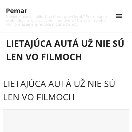
Skip
Pemar
to
content
Neviete, ako sa obliecť na firemný večierok? Potrebujete
urobiť dojem na pracovnom pohovore? Na našom webe
vám prinášame aj horúce módne trendy.
Auto
LIETAJÚCA AUTÁ UŽ NIE SÚ
Auto moto
LEN VO FILMOCH
Dom
Financie
LIETAJÚCA AUTÁ UŽ NIE SÚ
Krása
LEN VO FILMOCH
Kultúra
Moto
Nákupy