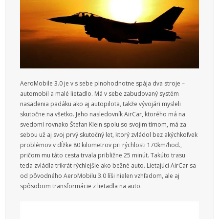
AeroMobile 3.0 je v s sebe plnohodnotne spája dva stroje –
automobil a malé lietadlo. Má v sebe zabudovaný systém
nasadenia padáku ako aj autopilota, takže vývojári mysleli
skutočne na všetko. Jeho nasledovník AirCar, ktorého má na
svedomí rovnako Štefan Klein spolu so svojim tímom, má za
sebou už aj svoj prvý skutočný let, ktorý zvládol bez akýchkoľvek
problémov v dĺžke 80 kilometrov pri rýchlosti 170km/hod.,
pričom mu táto cesta trvala približne 25 minút. Takúto trasu
teda zvládla trikrát rýchlejšie ako bežné auto. Lietajúci AirCar sa
od pôvodného AeroMobilu 3.0 líši nielen vzhľadom, ale aj
spôsobom transformácie z lietadla na auto.