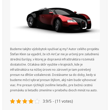
Budeme takýto výdobytok využívať aj my? Autor celého projektu
Štefan Klein sa vyjadril, že ich AirCar nie je určený pre zaľudnenú
strednú Európy, v ktorej je dopravná infraštruktúra rozvinutá
dostatočne. Očakáva skôr využitie v krajinách, kde je
infraštruktúra na nižšej úrovni no zároveň je tam potrebný
presun na dlhšie vzdialenosti.
Dostávame sa do doby, kedy si
budeme môcť vybrať presun štýlom, aký nám bude vyhovovať
viac. Pre presun rýchlejší zvolíme lietadlo, pre bežnú cestnú
premávku si lietadlo zmeníme v priebehu dvoch minút na auto.
3.9/5 - (11 votes)