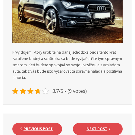
Prvý dojem, ktorý urobíte na danej schôdzke bude tento krát
zaručene kladný a schôdzka sa bude vyvíjať určite tým správnym
smerom. Keď budete spokojná so svojou vizážou a s vzhľadom
auta, tak z vás bude isto vyžarovať tá správna nálada a pozitívna
emócia.
3.7/5 - (9 votes)
PREVIOUS POST
NEXT POST