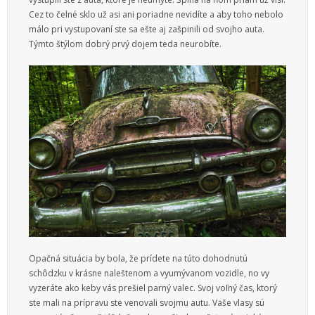
Služby
Cez to čelné sklo už asi ani poriadne nevidíte a aby toho nebolo
málo pri vystupovaní ste sa ešte aj zašpinili od svojho auta.
Vzdelanie
Týmto štýlom dobrý prvý dojem teda neurobíte.
Vzťahy
Web
Zábava
Životný štýl
Opačná situácia by bola, že prídete na túto dohodnutú
schôdzku v krásne naleštenom a vyumývanom vozidle, no vy
vyzeráte ako keby vás prešiel parný valec. Svoj voľný čas, ktorý
ste mali na prípravu ste venovali svojmu autu. Vaše vlasy sú