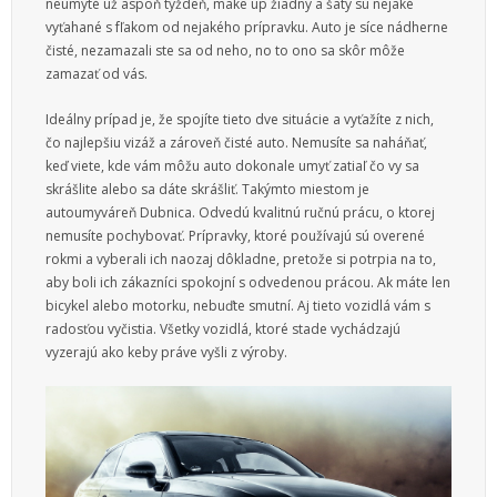
neumyté už aspoň týždeň, make up žiadny a šaty sú nejaké
vyťahané s fľakom od nejakého prípravku. Auto je síce nádherne
čisté, nezamazali ste sa od neho, no to ono sa skôr môže
zamazať od vás.
Ideálny prípad je, že spojíte tieto dve situácie a vyťažíte z nich,
čo najlepšiu vizáž a zároveň čisté auto. Nemusíte sa naháňať,
keď viete, kde vám môžu auto dokonale umyť zatiaľ čo vy sa
skrášlite alebo sa dáte skrášliť. Takýmto miestom je
autoumyváreň Dubnica. Odvedú kvalitnú ručnú prácu, o ktorej
nemusíte pochybovať. Prípravky, ktoré používajú sú overené
rokmi a vyberali ich naozaj dôkladne, pretože si potrpia na to,
aby boli ich zákazníci spokojní s odvedenou prácou. Ak máte len
bicykel alebo motorku, nebuďte smutní. Aj tieto vozidlá vám s
radosťou vyčistia. Všetky vozidlá, ktoré stade vychádzajú
vyzerajú ako keby práve vyšli z výroby.