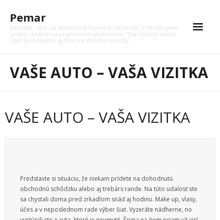
Skip
Pemar
to
content
Neviete, ako sa obliecť na firemný večierok? Potrebujete
urobiť dojem na pracovnom pohovore? Na našom webe
vám prinášame aj horúce módne trendy.
Auto
VAŠE AUTO – VAŠA VIZITKA
Auto moto
Dom
VAŠE AUTO – VAŠA VIZITKA
Financie
Krása
Kultúra
Predstavte si situáciu, že niekam prídete na dohodnutú
Moto
obchodnú schôdzku alebo aj trebárs rande. Na túto udalosť ste
sa chystali doma pred zrkadlom snáď aj hodinu. Make up, vlasy,
Nákupy
účes a v neposlednom rade výber šiat. Vyzeráte nádherne, no
vystúpili ste z auta, ktoré je neumyté. Špina na ňom priam už visí.