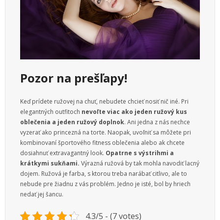
Pozor na prešľapy!
Keď prídete ružovej na chuť, nebudete chcieť nosiť nič iné. Pri
elegantných outfitoch
nevoľte viac ako jeden ružový kus
oblečenia a jeden ružový doplnok
. Ani jedna z nás nechce
vyzerať ako princezná na torte. Naopak, uvoľniť sa môžete pri
kombinovaní športového fitness oblečenia alebo ak chcete
dosiahnuť extravagantný look.
Opatrne s výstrihmi a
krátkymi sukňami.
Výrazná ružová by tak mohla navodiť lacný
dojem. Ružová je farba, s ktorou treba narábať citlivo, ale to
nebude pre žiadnu z vás problém. Jedno je isté, bol by hriech
nedať jej šancu.
4.3/5 - (7 votes)