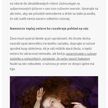
na návrat do deväťdesiatych rokov!
Zažmurkajte na
vyšportovaných lyžiarov v sexi sivo ružovom overale.
..Vyvarujte sa
ale toho, aby ste pôsobili nemoderne a držte sa stále pravidla,
že váš outfit nemá viacero odtieňov ružovej.
Namiesto teplej večere ho rozohreje pohľad na vás
Žena musí vyzerať skvele aj pri upratovaní. Ak chcete doma
navodiť opäť atmosféru čerstvého začiatku, doprajte si ružové
spodné kusy oblečenia. Ak je váš miláčik stará škola, o teplú
večeru ho ukracovať nemusíte, ale keď ju
naservírujete v ružovej
košieľke a nohavičkách, nečakajte, že večer skončí futbalom
.
Nudiť sa isto nebudete, s ružovou je večer vo dvojici úplne iná
liga.