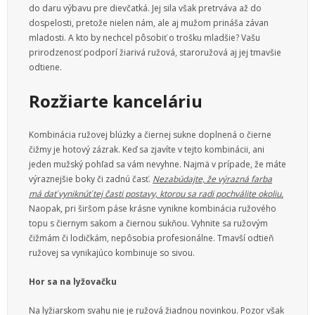
do daru výbavu pre dievčatká. Jej sila však pretrváva až do
dospelosti, pretože nielen nám, ale aj mužom prináša závan
mladosti. A kto by nechcel pôsobiť o trošku mladšie? Vašu
prirodzenosť podporí žiarivá ružová, staroružová aj jej tmavšie
odtiene.
Rozžiarte kanceláriu
Kombinácia ružovej blúzky a čiernej sukne doplnená o čierne
čižmy je hotový zázrak. Keď sa zjavíte v tejto kombinácii, ani
jeden mužský pohľad sa vám nevyhne. Najmä v prípade, že máte
výraznejšie boky či zadnú časť.
Nezabúdajte, že výrazná farba
má dať vyniknúť tej časti postavy, ktorou sa radi pochválite okoliu.
Naopak, pri širšom páse krásne vynikne kombinácia ružového
topu s čiernym sakom a čiernou sukňou. Vyhnite sa ružovým
čižmám či lodičkám, nepôsobia profesionálne. Tmavší odtieň
ružovej sa vynikajúco kombinuje so sivou.
Hor sa na lyžovačku
Na lyžiarskom svahu nie je ružová žiadnou novinkou. Pozor však