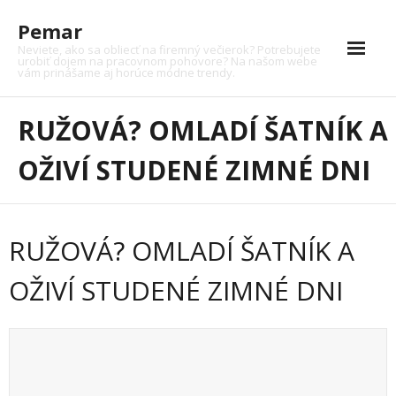
Skip
Pemar
to
content
Neviete, ako sa obliecť na firemný večierok? Potrebujete
urobiť dojem na pracovnom pohovore? Na našom webe
vám prinášame aj horúce módne trendy.
Auto
RUŽOVÁ? OMLADÍ ŠATNÍK A
Auto moto
OŽIVÍ STUDENÉ ZIMNÉ DNI
Dom
Financie
RUŽOVÁ? OMLADÍ ŠATNÍK A
Krása
OŽIVÍ STUDENÉ ZIMNÉ DNI
Kultúra
Moto
Nákupy