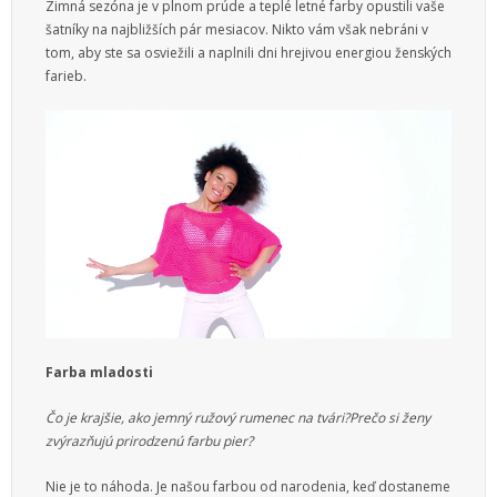
Zimná sezóna je v plnom prúde a teplé letné farby opustili vaše
Služby
šatníky na najbližších pár mesiacov. Nikto vám však nebráni v
tom, aby ste sa osviežili a naplnili dni hrejivou energiou ženských
Vzdelanie
farieb.
Vzťahy
Web
Zábava
Životný štýl
Farba mladosti
Čo je krajšie, ako jemný ružový rumenec na tvári?
Prečo si ženy
zvýrazňujú prirodzenú farbu pier?
Nie je to náhoda. Je našou farbou od narodenia, keď dostaneme