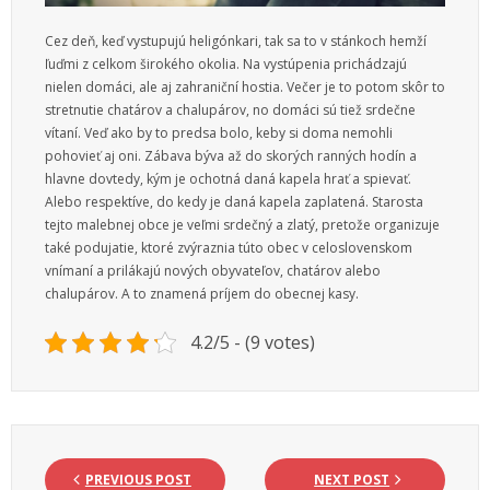
Cez deň, keď vystupujú heligónkari, tak sa to v stánkoch hemží
ľuďmi z celkom širokého okolia. Na vystúpenia prichádzajú
nielen domáci, ale aj zahraniční hostia. Večer je to potom skôr to
stretnutie chatárov a chalupárov, no domáci sú tiež srdečne
vítaní. Veď ako by to predsa bolo, keby si doma nemohli
pohovieť aj oni. Zábava býva až do skorých ranných hodín a
hlavne dovtedy, kým je ochotná daná kapela hrať a spievať.
Alebo respektíve, do kedy je daná kapela zaplatená. Starosta
tejto malebnej obce je veľmi srdečný a zlatý, pretože organizuje
také podujatie, ktoré zvýraznia túto obec v celoslovenskom
vnímaní a prilákajú nových obyvateľov, chatárov alebo
chalupárov. A to znamená príjem do obecnej kasy.
4.2/5 - (9 votes)
PREVIOUS POST
NEXT POST