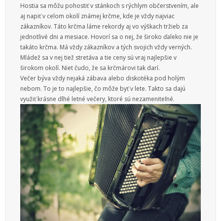
Hostia sa môžu pohostiť v stánkoch s rýchlym občerstvením, ale
aj napiť v celom okolí známej krčme, kde je vždy najviac
zákazníkov. Táto krčma láme rekordy aj vo výškach tržieb za
jednotlivé dni a mesiace. Hovorí sa o nej, že široko ďaleko nie je
takáto krčma. Má vždy zákazníkov a tých svojich vždy verných.
Mládež sa v nej tiež stretáva a tie ceny sú vraj najlepšie v
širokom okolí. Niet čudo, že sa krčmárovi tak darí.
Večer býva vždy nejaká zábava alebo diskotéka pod holým
nebom. To je to najlepšie, čo môže byť v lete. Takto sa dajú
využiť krásne dlhé letné večery, ktoré sú nezameniteľné.