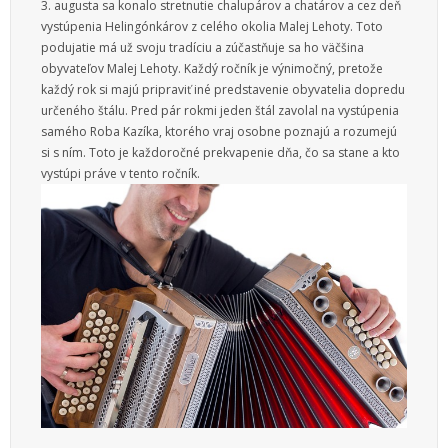
3. augusta sa konalo stretnutie chalupárov a chatárov a cez deň
Služby
vystúpenia Helingónkárov z celého okolia Malej Lehoty. Toto
podujatie má už svoju tradíciu a zúčastňuje sa ho väčšina
Vzdelanie
obyvateľov Malej Lehoty. Každý ročník je výnimočný, pretože
každý rok si majú pripraviť iné predstavenie obyvatelia dopredu
Vzťahy
určeného štálu. Pred pár rokmi jeden štál zavolal na vystúpenia
samého Roba Kazíka, ktorého vraj osobne poznajú a rozumejú
Web
si s ním. Toto je každoročné prekvapenie dňa, čo sa stane a kto
vystúpi práve v tento ročník.
Zábava
Životný štýl