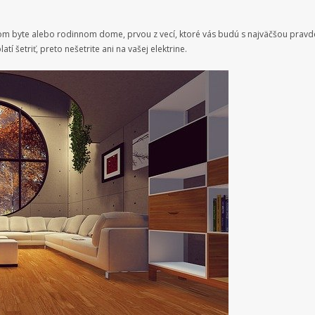
šom byte alebo rodinnom dome, prvou z vecí, ktoré vás budú s najväčšou pravd
 šetriť, preto nešetrite ani na vašej elektrine.