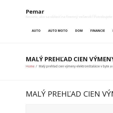
Skip
to
Pemar
content
Neviete, ako sa obliecť na firemný večierok? Potrebuj
AUTO
AUTO MOTO
DOM
FINANCIE
MALÝ PREHĽAD CIEN VÝMENY
Home
/
Malý prehľad cien výmeny elektroinštalácie v byte
MALÝ PREHĽAD CIEN V