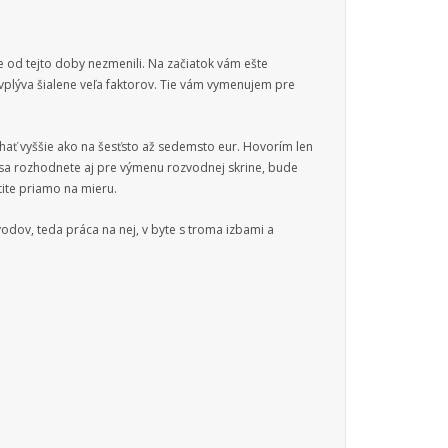
ne od tejto doby nezmenili. Na začiatok vám ešte
 vplýva šialene veľa faktorov. Tie vám vymenujem pre
hať vyššie ako na šesťsto až sedemsto eur. Hovorím len
k sa rozhodnete aj pre výmenu rozvodnej skrine, bude
stite priamo na mieru.
odov, teda práca na nej, v byte s troma izbami a