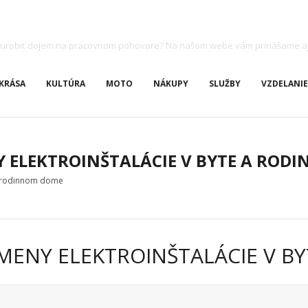
ete urobiť dojem na pracovnom pohovore? Na našom webe vám prinášame a
KRÁSA
KULTÚRA
MOTO
NÁKUPY
SLUŽBY
VZDELANIE
 ELEKTROINŠTALÁCIE V BYTE A ROD
 a rodinnom dome
ÝMENY ELEKTROINŠTALÁCIE V 