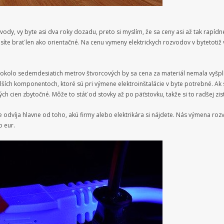
zvody, vy byte asi dva roky dozadu, preto si myslím, že sa ceny asi až tak rapíd
síte brať len ako orientačné. Na
cenu vymeny elektrickych rozvodov v byte
totiž
 okolo sedemdesiatich metrov štvorcových by sa cena za materiál nemala vyšpl
alších komponentoch, ktoré sú pri výmene elektroinštalácie v byte potrebné. A
ých cien zbytočné. Môže to stáť od stovky až po päťstovku, takže si to radšej zi
víja hlavne od toho, akú firmy alebo elektrikára si nájdete. Nás výmena rozv
o eur.