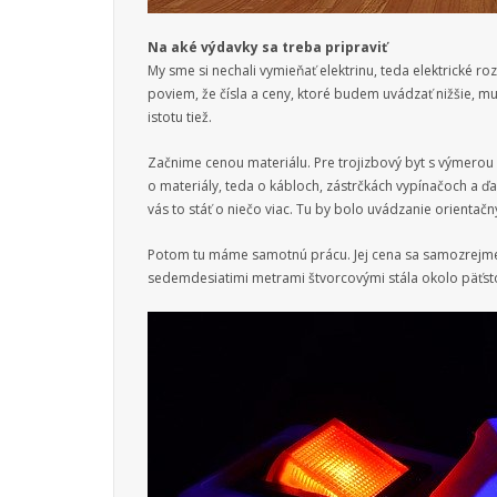
Na aké výdavky sa treba pripraviť
My sme si nechali vymieňať elektrinu, teda elektrické ro
poviem, že čísla a ceny, ktoré budem uvádzať nižšie, mu
istotu tiež.
Začnime cenou materiálu. Pre trojizbový byt s výmerou
o materiály, teda o kábloch, zástrčkách vypínačoch a ď
vás to stáť o niečo viac. Tu by bolo uvádzanie orientačn
Potom tu máme samotnú prácu. Jej cena sa samozrejme od
sedemdesiatimi metrami štvorcovými stála okolo päťst