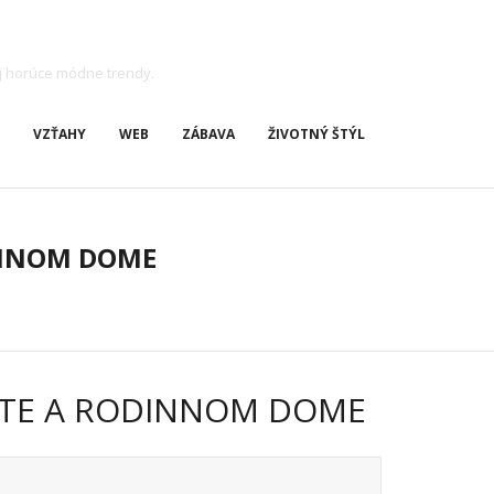
j horúce módne trendy.
VZŤAHY
WEB
ZÁBAVA
ŽIVOTNÝ ŠTÝL
INNOM DOME
BYTE A RODINNOM DOME